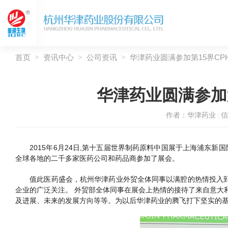
首页
>
资讯中心
>
公司资讯
>
华津药业圆满参加第15界CP
华津药业圆满参加
作者：
华津药业
|
信
2015年6月24日,第十五届世界制药原料中国展于上海浦东新
全球各地的二千多家医药公司和药品商参加了展会。
值此医药盛会，杭州华津药业外贸全体同事以满腔的热情投入到工
企业的广泛关注。 外贸部全体同事在展会上热情的接待了来自意大
及进展、未来的发展方向等等。为以后华津药业的腾飞打下坚实的